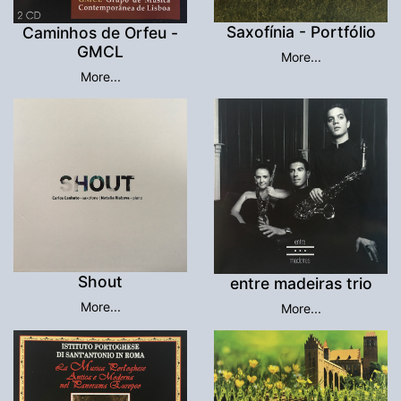
Saxofínia - Portfólio
Caminhos de Orfeu -
GMCL
More...
More...
Shout
entre madeiras trio
More...
More...